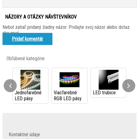
NÁZORY A OTÁZKY NÁVŠTEVNÍKOV
Nebol zatiaľ pridaný žiadny názor. Pridajte svoj názor alebo dotaz
ako prvý.
Pridať komentár
Obľúbené kategórie
arebné
Viacfarebné
LED trubice
LED reflektory
sy
RGB LED pásy
Kontaktné údaje