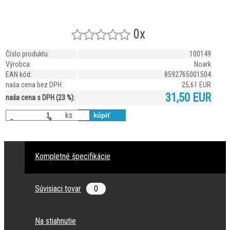
0x
Číslo produktu:
100149
Výrobca:
Noark
EAN kód:
8592765001504
naša cena bez DPH :
25,61 EUR
31,50 EUR
naša cena s DPH (23 %):
ks
-
+
Kompletné špecifikácie
Súvisiaci tovar
0
Na stiahnutie