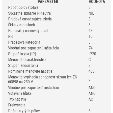
PAREMETER
HODNOTA
Počet pólov (total)
3
Súčastné spínanie N-neutral
NIE
Prúdová omedzujúca trieda
3
Šírka v moduloch
3
Nominálny menovitý prúd
63
Nie
10
Präpeťová kategória
3
Vhodné pre zapustenú inštaláciu
74
Stupeň krytia (IP)
IP20
Menovitá charakteristika
C
Stupeň znečistenia
2
Nominálne menovité napätie
400
Menovitá vypínacia schopnosť skratu Icn EN
6
60898 na 230 V
Vhodné pre zapustenú inštaláciu
ANO
Vstavaná hĺbka
ANO
Typ napätia
AC
Frekvencia
Počet krytých pólov
3