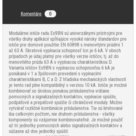
Komentáre
0
Modulárne ističe radu Ex9BN sú univerzálnymi prístrojmi pre
všetky druhy aplikácií spĺňajúce vysoké nároky štandardov pre
ističe pre domové použitie EN 60898 s menovitými prúdmi 1
až 63 A. Skratová vypínacia schopnosť Icn je 6 kA. V oboch
prípadoch je údaj platný pre všetky verzie ističov, tj. až do
menovitého prúdu 63 A s vypínacou charakteristikou D.
Varianta ističov Ex9BN s vypínacou schopnosťou 6 kA je
ponúkaná v 1 a 3pólovom prevedení s vypínacími
charakteristikami B, C a D. Z hľadiska mechanických vlastností
je tento rad plne kompatibilný s verziou 10 kA. Ističe je možné
kombinovať so širokou ponukou príslušenstva vrátane
pomocných a signalizačných kontaktov, vypínacie spúšte,
podpäťové a prepäťové spúšte či chráničové moduly. Možno
vytvárať rozličné kombinácie príslušenstva. Tie sú limitované
iba celkovým počtom, nie druhom príslušenstva - všetky
komponenty sú vzájomne kombinovateľné. Je možné použiť
až tri jednotky pomocných alebo signalizačných kontaktov a
súčasne až dve jednotky spúští.