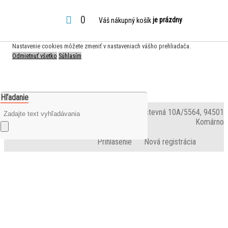
S cieľom uľahčiť užívateľom používať naše webové stránky využívame cookies.
0
je prázdny
Váš nákupný košík
Používaním našich stránok súhlasíte s ukladaním súborov cookie a
odovzdaním údajov o správaní na webe pre zobrazenie cielenej reklamy.
Nastavenie cookies môžete zmeniť v nastaveniach vášho prehliadača.
Odmietnuť všetko
Súhlasím
Hľadanie
Kamenný obchod: ELCONT spol. s r.o., Družstevná 10A/5564, 94501
Komárno
Prihlásenie
Nová registrácia