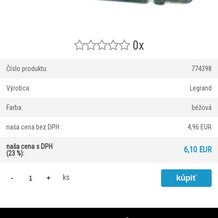
0x
Číslo produktu:
774398
Výrobca:
Legrand
Farba:
béžová
naša cena bez DPH :
4,96 EUR
naša cena s DPH
6,10 EUR
(23 %):
ks
-
+