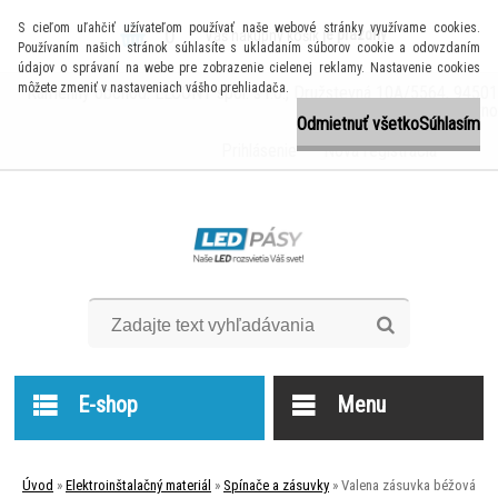
S cieľom uľahčiť užívateľom používať naše webové stránky využívame cookies.
0
je prázdny
Váš nákupný košík
Používaním našich stránok súhlasíte s ukladaním súborov cookie a odovzdaním
údajov o správaní na webe pre zobrazenie cielenej reklamy. Nastavenie cookies
môžete zmeniť v nastaveniach vášho prehliadača.
Kamenný obchod: ELCONT spol. s r.o., Družstevná 10A/5564, 94501
Komárno
Odmietnuť všetko
Súhlasím
Prihlásenie
Nová registrácia
E-shop
Menu
Úvod
»
Elektroinštalačný materiál
»
Spínače a zásuvky
»
Valena zásuvka béžová