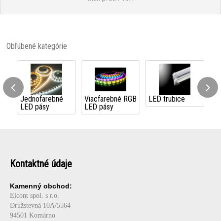
Obľúbené kategórie
bné
Viacfarebné RGB
LED trubice
LED reflektory
LED pásy
Kontaktné údaje
Kamenný obchod:
Elcont spol. s r.o.
Družstevná 10A/5564
94501 Komárno