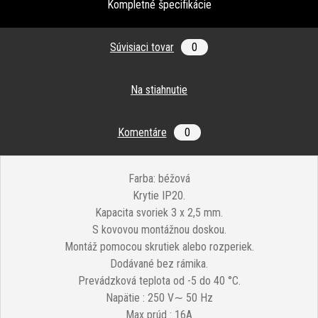
Kompletné špecifikácie
Súvisiaci tovar
0
Na stiahnutie
Komentáre
0
Farba: béžová
Krytie IP20.
Kapacita svoriek 3 x 2,5 mm.
S kovovou montážnou doskou.
Montáž pomocou skrutiek alebo rozperiek.
Dodávané bez rámika.
Prevádzková teplota od -5 do 40 °C.
Napätie : 250 V∼ 50 Hz
Max prúd : 16A